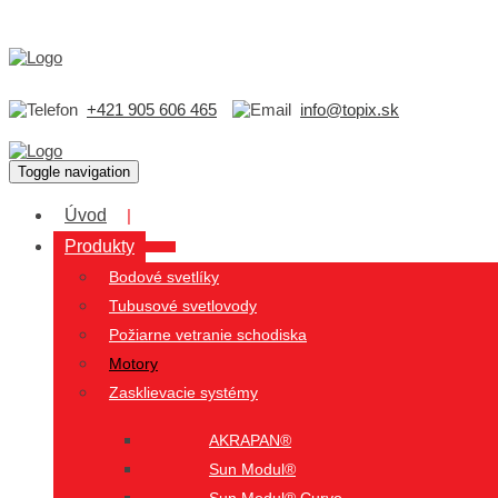
+421 905 606 465
info@topix.sk
Toggle navigation
Úvod
Produkty
Bodové svetlíky
Tubusové svetlovody
Požiarne vetranie schodiska
Motory
Zasklievacie systémy
AKRAPAN®
Sun Modul®