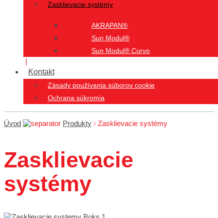
Zasklievacie systémy
AKRAPAN®
Sun Modul®
Sun Modul® Curvo
Kontakt
Zásady používania súborov cookie
Ochrana súkromia
Úvod
Produkty
Zasklievacie systémy
Zasklievacie
systémy