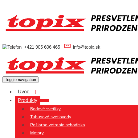
+421 905 606 465
info@topix.sk
Toggle navigation
Úvod
Produkty
Bodové svetlíky
Tubusové svetlovody
Požiarne vetranie schodiska
Motory