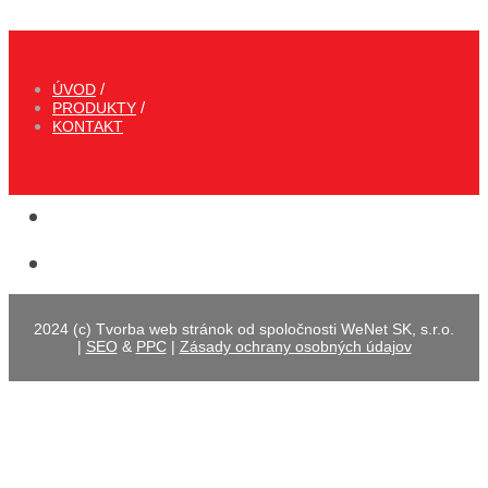
ÚVOD
PRODUKTY
KONTAKT
2024 (c) Tvorba web stránok od spoločnosti WeNet SK, s.r.o.
|
SEO
&
PPC
|
Zásady ochrany osobných údajov